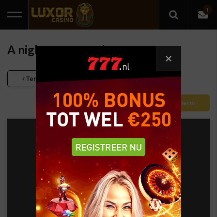
1
Home
A night out scratch
Alle gokkasten
Terug naar overzicht
Problemen?
Speel op volledig scherm
Online casino
Online gokhal
Poker
Klassieke gokkasten