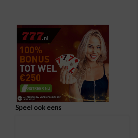
Speel ook eens