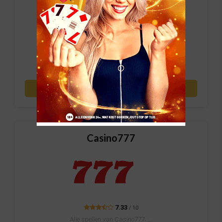
Casino spelletjes
7.17
/ 10
Unibet Casino spellen ...
Bekijk gratis spellen
Casino777
7.33
/ 10
Alle spellen van Casino777. ...