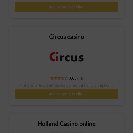
Bekijk gratis spellen
Circus casino
7.00
/ 10
Alle gratis te spelen casino games van Circus casino. ...
Bekijk gratis spellen
Holland Casino online