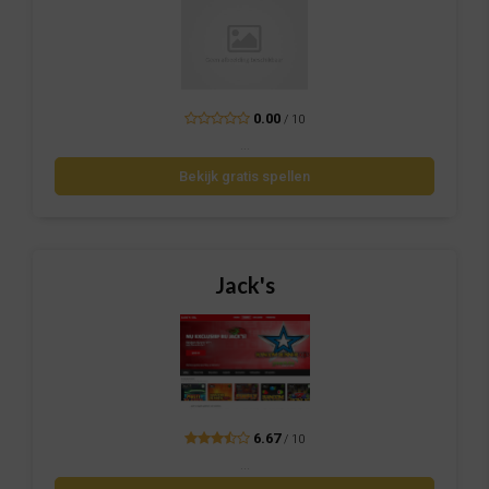
0.00
/ 10
...
Bekijk gratis spellen
Jack's
6.67
/ 10
...