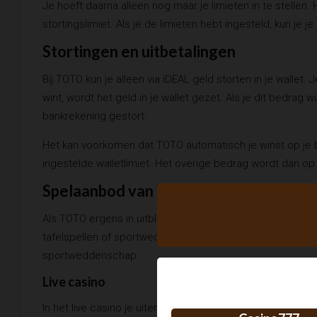
Je hoeft daarna alleen nog maar je limieten in te stellen. H
stortingslimiet. Als je de limieten hebt ingesteld, kun je
Stortingen en uitbetalingen
Bij TOTO kun je alleen via iDEAL geld storten in je wallet. J
wint, wordt het geld in je wallet gezet. Als je dit bedra
bankrekening gestort.
Het kan voorkomen dat TOTO automatisch je winst op je ban
ingestelde walletlimiet. Het overige bedrag wordt dan op
Spelaanbod van TOTO
Als TOTO ergens in uitblinkt, is het wel het uitgebreide e
tafelspellen of sportweddenschappen instelt, bij TOTO ben
sportweddenschap.
Live casino
In het live casino je uiteraard de standaard tafelspellen