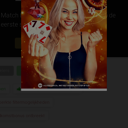
 Match bonus tot een maximum van op de
eerste storting bij toto casino!
Speel nu online
elers
NU SPELEN
pen
Casinospellen met free spins
erkte filtermogelijkheden
komstbonus ontbreekt