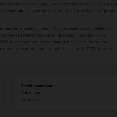
 organisatie Nederlandse Loterij achter het casino, TOTO's eigen
spelautoriteit kunnen wij concluderen dat je veilig en eerlijk kan
net aan wat je belangrijk vindt. Het grote aanbod aan spellen en
heid van een welkomstbonus en de relatief lage odds op de
OTO op het moment nog niet aanraden. Er is niks mis met het
 concurreren met de andere online casino's. En TOTO lijkt helaas
Beschikbaar voor
Mobile games
Direct play