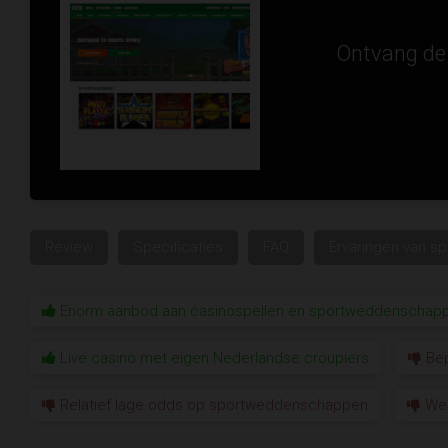
Ontvang de
Review
Specificaties
FAQ
Ervaringen van sp
Enorm aanbod aan casinospellen en sportweddenschap
Live casino met eigen Nederlandse croupiers
Bep
Relatief lage odds op sportweddenschappen
Wel