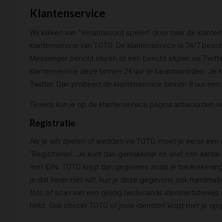
Klantenservice
Wij klikken van “Verantwoord spelen” door naar de klante
klantenservice van TOTO. De klantenservice is 24/7 bes
Messenger bericht sturen of een bericht sturen via Twitt
klantenservice deze binnen 24 uur te beantwoorden. Je kun
Twitter. Dan probeert de klantenservice binnen 8 uur een
Tevens kun je op de klantenservice pagina antwoorden v
Registratie
Als je wilt spelen of wedden via TOTO, moet je eerst een
“Registreren”. Je kunt dan gemakkelijk en snel een aanta
met iDIN. TOTO krijgt dan gegevens zoals je bankrekeni
je dat liever niet wilt, kun je deze gegevens ook handma
foto of scan van een geldig Nederlands identiteitsbewij
hebt. Ook checkt TOTO of jouw identiteit klopt met je 