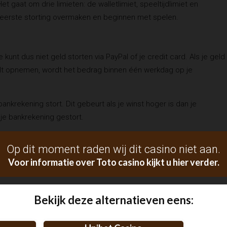
et gaat om drie limieten: de walletlimiet, speeltijdlimiet en
 je eerste storting overmaken en beginnen met spelen.
e kunt dus niet geld storten via PayPal of je credit card. Als je geld
g wilt opnemen, wordt het bedrag binnen één werkdag op je
krekening stort. Dit gebeurt als je winst hoger is dan je
 je bankrekening gestort.
Op dit moment raden wij dit casino niet aan.
n diverse spelaanbod. Of je nu liever slots speelt, meedoet aan live
Voor informatie over Toto casino kijkt u hier verder.
 je aan het juiste adres voor jouw favoriete spel of
Bekijk deze alternatieven eens:
 spelen. Maar wat TOTO anders maakt dan andere online casino's, is