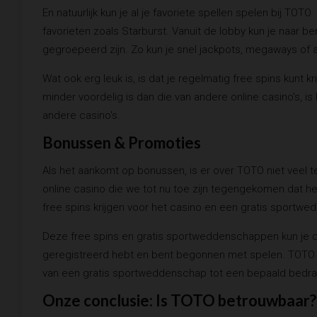
En natuurlijk kun je al je favoriete spellen spelen bij TOTO
favorieten zoals Starburst. Vanuit de lobby kun je naar 
gegroepeerd zijn. Zo kun je snel jackpots, megaways of and
Wat ook erg leuk is, is dat je regelmatig free spins kunt
minder voordelig is dan die van andere online casino's, is 
andere casino's.
Bonussen & Promoties
Als het aankomt op bonussen, is er over TOTO niet veel 
online casino die we tot nu toe zijn tegengekomen dat h
free spins krijgen voor het casino en een gratis sportwe
Deze free spins en gratis sportweddenschappen kun je da
geregistreerd hebt en bent begonnen met spelen. TOTO bi
van een gratis sportweddenschap tot een bepaald bedrag
Onze conclusie: Is TOTO betrouwbaar?