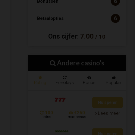
6
Bonussen
6
Betaalopties
Ons cijfer:
7.00
/ 10
Andere casino's
Rating
Freeplays
Bonus
Populair
Nu spelen
100
€250
Lees meer
spins
max bonus
Nu spelen