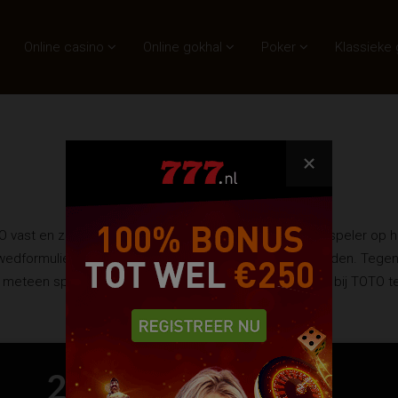
Online casino
Online gokhal
Poker
Klassieke
 vast en zeker. TOTO is al sinds 1957 een prominente speler op he
wedformuliertje die bij een winkel ingeleverd moest worden. Te
 meteen spelen in het online casino. Overweeg jij om je bij TOTO t
250 Bonus