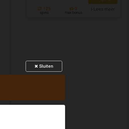
125
0
Lees meer
spins
max bonus
Sluiten