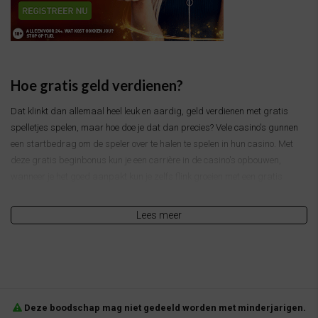
Hoe gratis geld verdienen?
Dat klinkt dan allemaal heel leuk en aardig, geld verdienen met gratis
spelletjes spelen, maar hoe doe je dat dan precies? Vele casino's gunnen
een startbedrag om de speler over te halen te spelen in hun casino. Met
deze gratis beginbonus kun je een carrière in de casino's opbouwen,
wanneer je het goed aanpakt kun je zelfs flink groeien met een gratis
startbedrag. Zo verdien je geld zonder dat je zelf geld hebt ingelegd.
Lees meer
Geld bonus voor echt winnen
Ook is het mogelijk om geld bonussen te ontvangen onder het spelen van
een casino game. Dit kunnen casino games zijn zoals poker,
speelautomaten en gokautomaten. Voor deze bonussen spaar je, zowel in
de betaalde modus als in de gratis versie. Ook is het mogelijk om een
Deze boodschap mag niet gedeeld worden met minderjarigen.
bonus te ontvangen uit het niets, dit noemen wij een mysterie jackpot. Echt