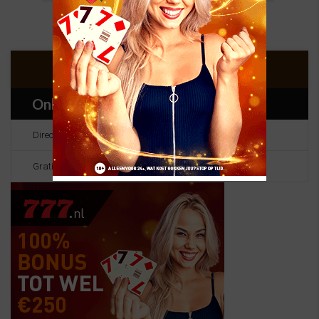
POPULAIR
Casino spelletjes
Casino
Beoordeling
Online casino
Direct play casino
Gratis geld winnen