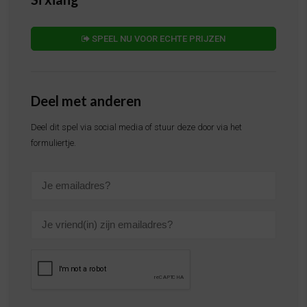
SPEEL NU VOOR ECHTE PRIJZEN
Deel met anderen
Deel dit spel via social media of stuur deze door via het
formuliertje.