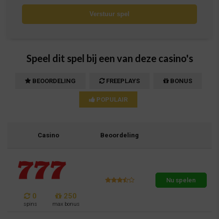
Speel dit spel bij een van deze casino's
BEOORDELING
FREEPLAYS
BONUS
POPULAIR
Casino
Beoordeling
Nu spelen
0
250
spins
max bonus