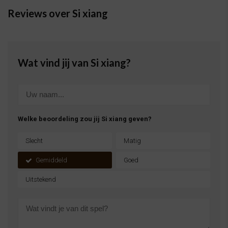
Reviews over Si xiang
Wat vind jij van Si xiang?
Welke beoordeling zou jij Si xiang geven?
Slecht
Matig
Gemiddeld
Goed
Uitstekend