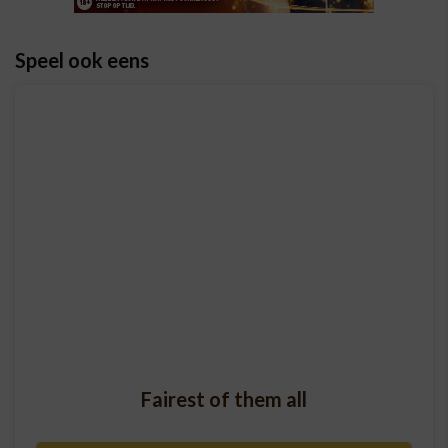
Speel ook eens
Fairest of them all