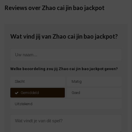
Reviews over Zhao cai jin bao jackpot
Wat vind jij van Zhao cai jin bao jackpot?
Welke beoordeling zou jij Zhao cai jin bao jackpot geven?
Slecht
Matig
Gemiddeld
Goed
Uitstekend