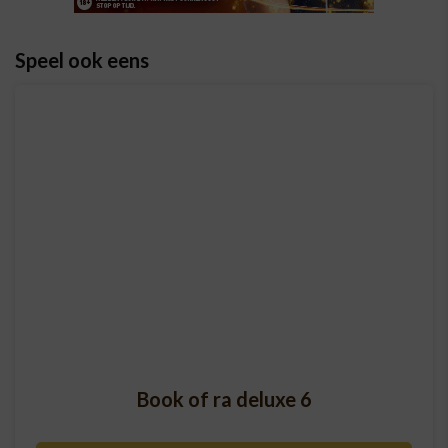
Speel ook eens
Book of ra deluxe 6