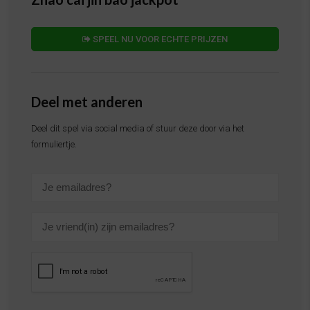
SPEEL NU VOOR ECHTE PRIJZEN
Deel met anderen
Deel dit spel via social media of stuur deze door via het
formuliertje.