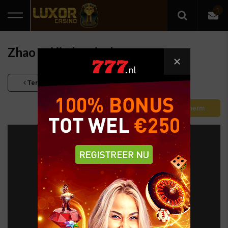
1
Home
Zhao cai jin bao jackpot
Alle gokkasten
Terug naar overzicht
Problemen?
Speel op volledig scherm
Online casino
Online gokhal
Poker
Klassieke gokkasten