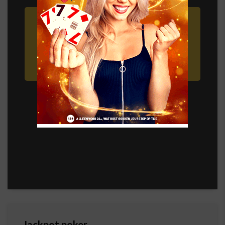
Casino spelletjes
Ben je 18 jaar of ouder?
Voor dit spel dien je
18 jaar of ouder te zijn
Ja
Nee
Jackpot poker