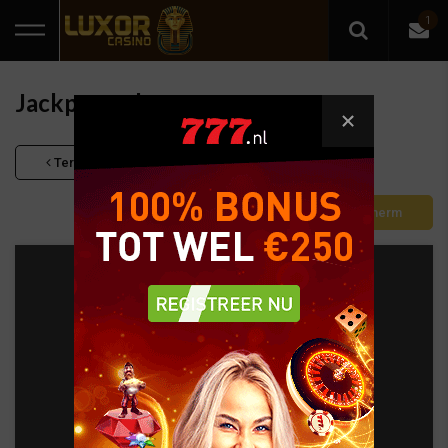
1
Home
Jackpot poker
Alle gokkasten
Terug naar overzicht
Problemen?
Speel op volledig scherm
Online casino
Online gokhal
Poker
Klassieke gokkasten