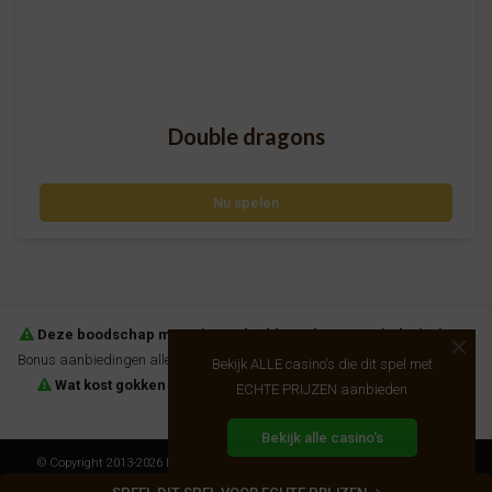
Double dragons
Nu spelen
Deze boodschap mag niet gedeeld worden met minderjarigen.
Bonus aanbiedingen alleen beschikbaar voor spelers van 24 jaar of ouder.
Bekijk ALLE casino's die dit spel met
Wat kost gokken jou?
Stop op tijd 18+ - Hulp bij gokproblemen?
ECHTE PRIJZEN aanbieden
Bezoek
loketkansspel.nl
Bekijk alle casino's
© Copyright 2013-2026 Luxor casino - Alle rechten voorbehouden /
Nieuws
/
Verantwoord gokken
/
Hulpinstanties
/
Sitemap
/