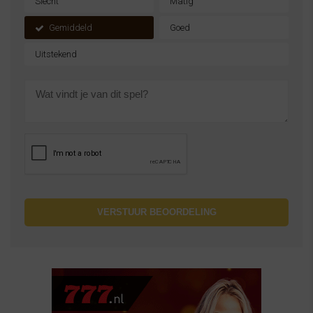
Slecht
Matig
Gemiddeld
Goed
Uitstekend