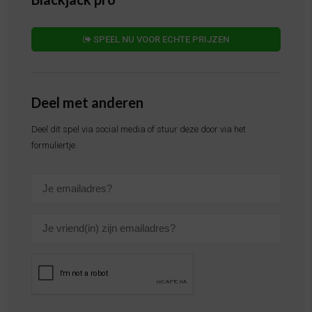
SPEEL NU VOOR ECHTE PRIJZEN
Deel met anderen
Deel dit spel via social media of stuur deze door via het
formuliertje.