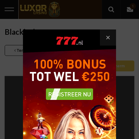
1
Home
Blackjack pro
Alle gokkasten
Terug naar overzicht
Problemen?
Speel op volledig scherm
Online casino
Online gokhal
Poker
Klassieke gokkasten