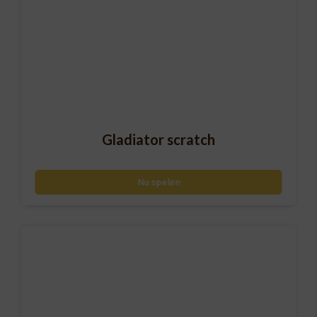
Gladiator scratch
Nu spelen