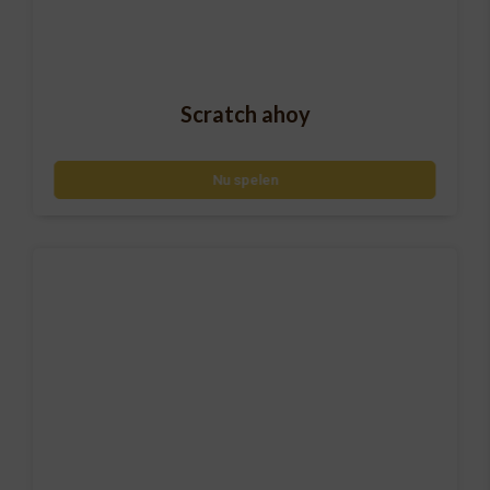
Scratch ahoy
Nu spelen