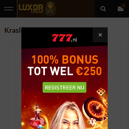
1
Home
Krasloten spelletjes
Alle gokkasten
Online casino
Online gokhal
Poker
Klassieke gokkasten
Thor scratch