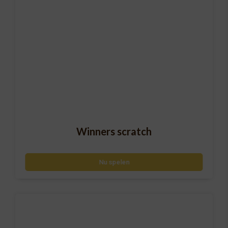
Winners scratch
Nu spelen