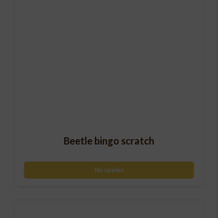
Beetle bingo scratch
Nu spelen