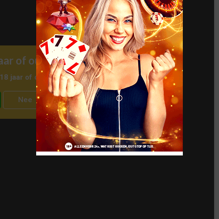
jaar of ouder?
18 jaar of ouder te zijn
Nee