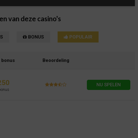
 een van deze casino's
S
BONUS
POPULAIR
 bonus
Beoordeling
250
NU SPELEN
bonus