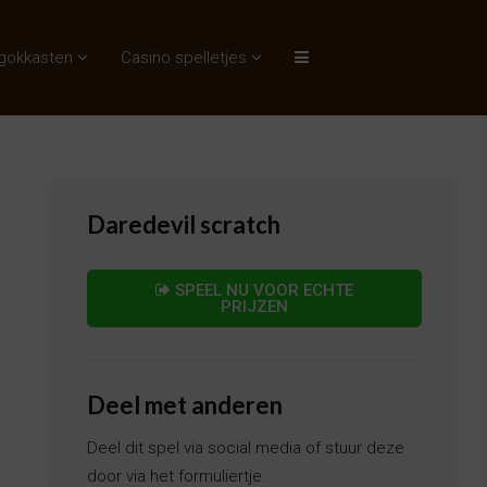
 gokkasten
Casino spelletjes
Daredevil scratch
SPEEL NU VOOR ECHTE
PRIJZEN
Deel met anderen
Deel dit spel via social media of stuur deze
door via het formuliertje.