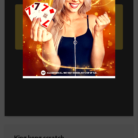
Casino spelletjes
Ben je 18 jaar of ouder?
Voor dit spel dien je
18 jaar of ouder te zijn
Ja
Nee
King kong scratch