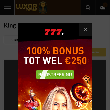
1
Home
King kong scratch
Alle gokkasten
Terug naar overzicht
Problemen?
Speel op volledig scherm
Online casino
Online gokhal
Poker
Klassieke gokkasten