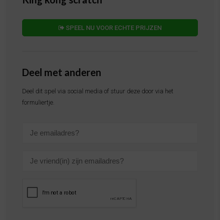
SPEEL NU VOOR ECHTE PRIJZEN
Deel met anderen
Deel dit spel via social media of stuur deze door via het
formuliertje.