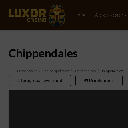
Home
Alle gokkasten
Chippendales
Luxor casino
Casino spelletjes
Slot machines
Chippendales
Terug naar overzicht
Problemen?