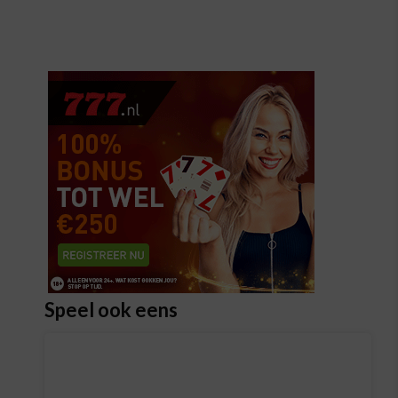
Speel ook eens