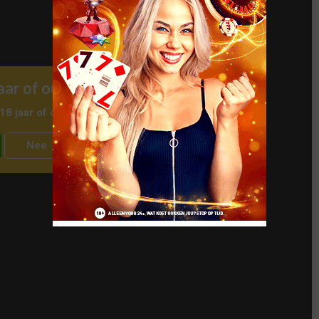
jaar of ouder?
18 jaar of ouder te zijn
Nee