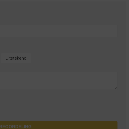
Uitstekend