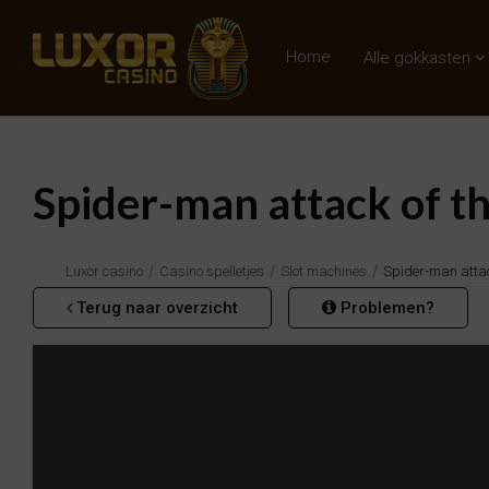
Home
Alle gokkasten
Spider-man attack of th
Luxor casino
Casino spelletjes
Slot machines
Spider-man attac
Terug naar overzicht
Problemen?