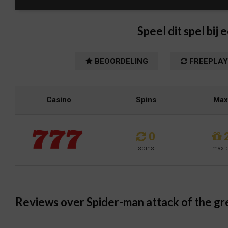
Speel dit spel bij
BEOORDELING
FREEPLAY
Casino
Spins
Max
0
spins
max 
Reviews over Spider-man attack of the gr