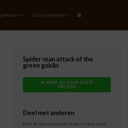
 gokkasten
Casino spelletjes
Spider-man attack of the
green goblin
SPEEL NU VOOR ECHTE
PRIJZEN
Deel met anderen
Deel dit spel via social media of stuur deze