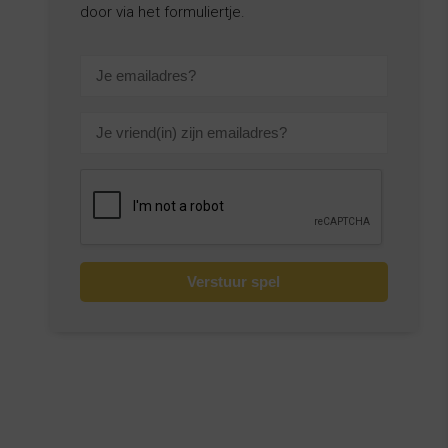
door via het formuliertje.