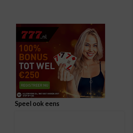
Speel ook eens