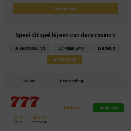
Speel dit spel bij een van deze casino's
BEOORDELING
FREEPLAYS
BONUS
POPULAIR
Casino
Beoordeling
Nu spelen
0
250
spins
max bonus