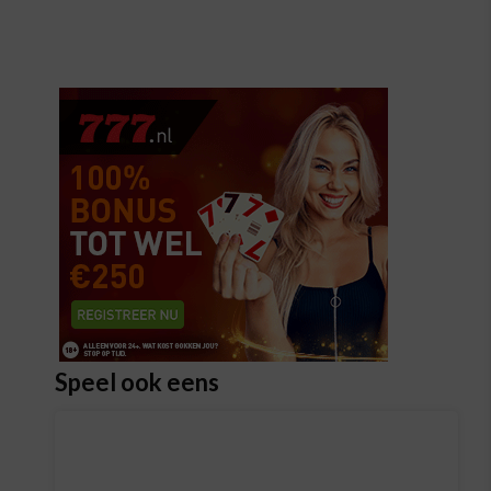
Speel ook eens