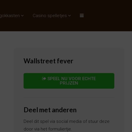
 gokkasten
Casino spelletjes
Wallstreet fever
SPEEL NU VOOR ECHTE
PRIJZEN
Deel met anderen
Deel dit spel via social media of stuur deze
door via het formuliertje.