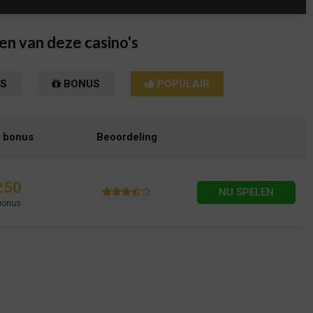
 een van deze casino's
S
BONUS
POPULAIR
 bonus
Beoordeling
250
NU SPELEN
bonus