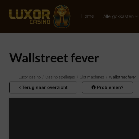
Home
Alle gokkasten
Wallstreet fever
Luxor casino
Casino spelletjes
Slot machines
Wallstreet fever
Terug naar overzicht
Problemen?