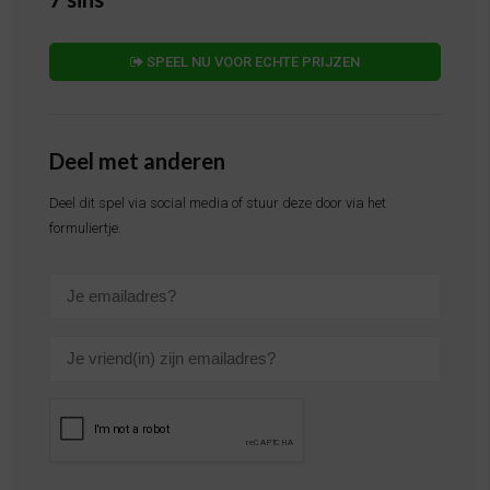
SPEEL NU VOOR ECHTE PRIJZEN
Deel met anderen
Deel dit spel via social media of stuur deze door via het
formuliertje.