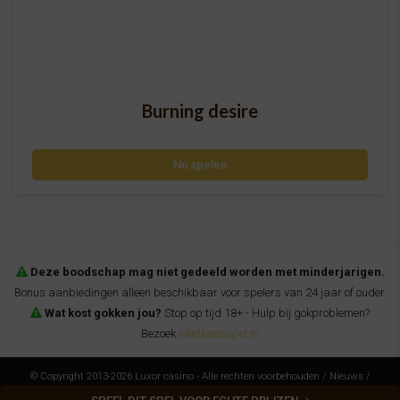
Burning desire
Nu spelen
Deze boodschap mag niet gedeeld worden met minderjarigen.
Bonus aanbiedingen alleen beschikbaar voor spelers van 24 jaar of ouder.
Wat kost gokken jou?
Stop op tijd 18+ - Hulp bij gokproblemen?
Bezoek
loketkansspel.nl
© Copyright 2013-2026 Luxor casino - Alle rechten voorbehouden /
Nieuws
/
Verantwoord gokken
/
Hulpinstanties
/
Sitemap
/