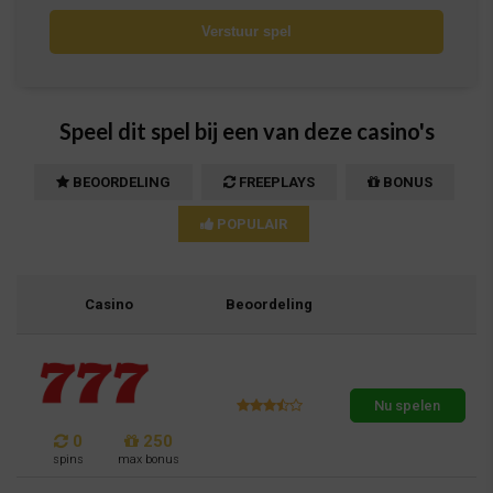
Speel dit spel bij een van deze casino's
BEOORDELING
FREEPLAYS
BONUS
POPULAIR
Casino
Beoordeling
Nu spelen
0
250
spins
max bonus