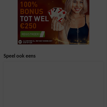
Speel ook eens