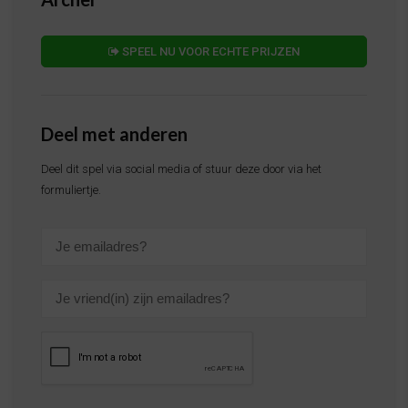
SPEEL NU VOOR ECHTE PRIJZEN
Deel met anderen
Deel dit spel via social media of stuur deze door via het
formuliertje.