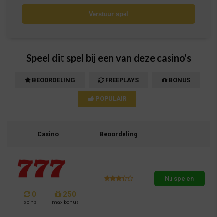
Speel dit spel bij een van deze casino's
BEOORDELING
FREEPLAYS
BONUS
POPULAIR
Casino
Beoordeling
Nu spelen
0
250
spins
max bonus