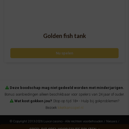
Golden fish tank
Nu spelen
Deze boodschap mag niet gedeeld worden met minderjarigen.
Bonus aanbiedingen alleen beschikbaar voor spelers van 24 jaar of ouder.
Wat kost gokken jou?
Stop op tijd 18+ - Hulp bij gokproblemen?
Bezoek
loketkansspel.nl
© Copyright 2013-2026 Luxor casino - Alle rechten voorbehouden /
Nieuws
/
Verantwoord gokken
/
Hulpinstanties
/
Sitemap
/