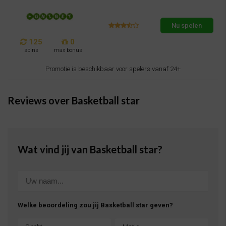
Nu spelen
125
0
spins
max bonus
Promotie is beschikbaar voor spelers vanaf 24+
Reviews over Basketball star
Wat vind jij van Basketball star?
Welke beoordeling zou jij Basketball star geven?