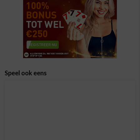
Speel ook eens