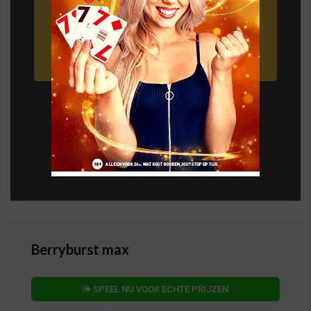
Ben je 18 jaar of ouder?
Casino spelletjes
Voor dit spel dien je
18 jaar of ouder te zijn
Ja
Nee
Berryburst max
SPEEL NU VOOR ECHTE PRIJZEN