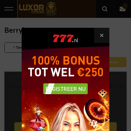
1
Home
Berryburst max
Alle gokkasten
Terug naar overzicht
Problemen?
Speel op volledig scherm
Online casino
Spel niet beschikbaar
Online gokhal
Helaas is dit spel op dit moment niet beschikbaar. Als alternatief raden
wij de volgende speelhal aan:
Poker
Klassieke gokkasten