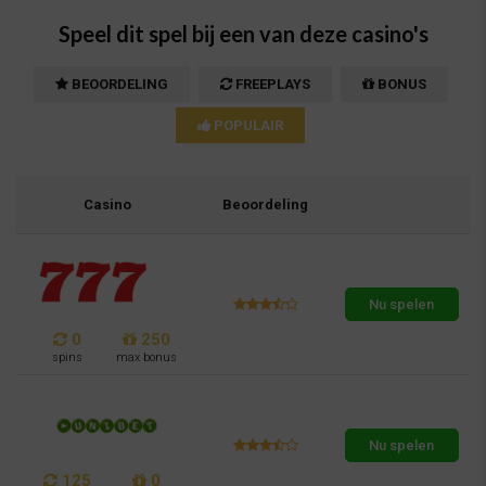
Speel dit spel bij een van deze casino's
BEOORDELING
FREEPLAYS
BONUS
POPULAIR
Casino
Beoordeling
Nu spelen
0
250
spins
max bonus
Nu spelen
125
0