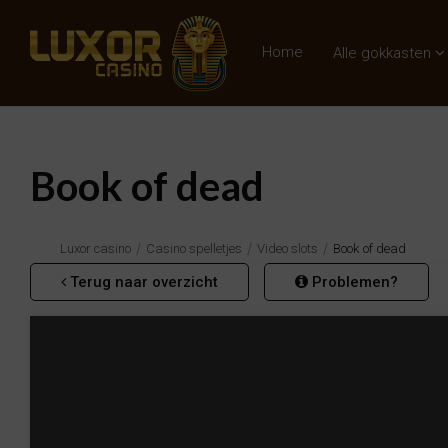
Home
Alle gokkasten
Book of dead
Luxor casino
Casino spelletjes
Video slots
Book of dead
Terug naar overzicht
Problemen?