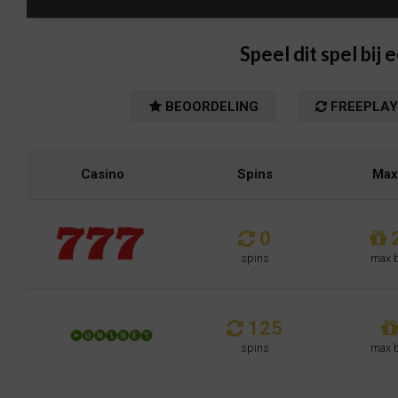
Speel dit spel bij
BEOORDELING
FREEPLAY
Casino
Spins
Max
0
spins
max 
125
spins
max 