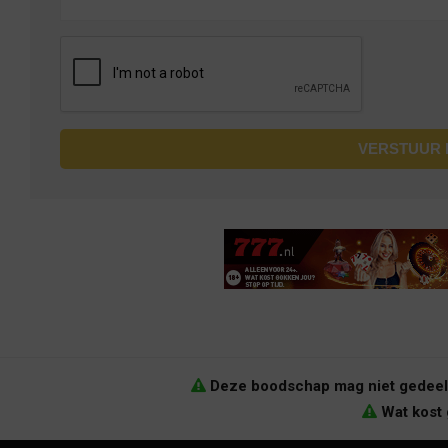
Deze boodschap mag niet gedeel
Wat kost