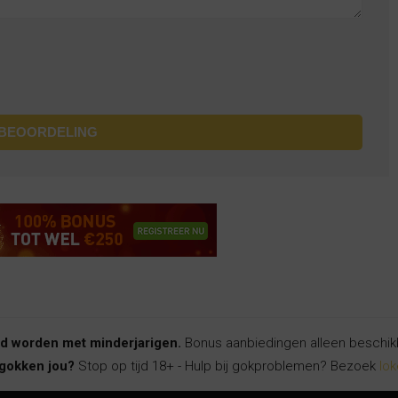
d worden met minderjarigen.
Bonus aanbiedingen alleen beschikba
 gokken jou?
Stop op tijd 18+ - Hulp bij gokproblemen? Bezoek
lok