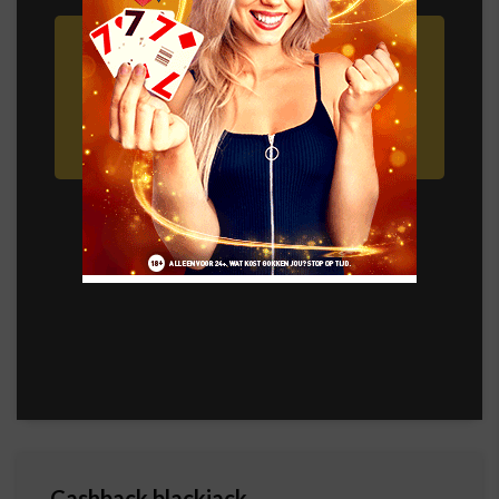
Casino spelletjes
Ben je 18 jaar of ouder?
Voor dit spel dien je
18 jaar of ouder te zijn
Ja
Nee
Cashback blackjack