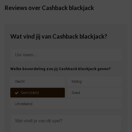
Reviews over Cashback blackjack
Wat vind jij van Cashback blackjack?
Welke beoordeling zou jij Cashback blackjack geven?
Slecht
Matig
Gemiddeld
Goed
Uitstekend