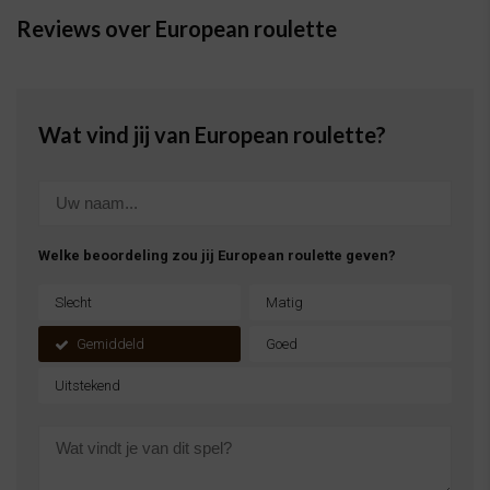
Reviews over European roulette
Wat vind jij van European roulette?
Welke beoordeling zou jij European roulette geven?
Slecht
Matig
Gemiddeld
Goed
Uitstekend