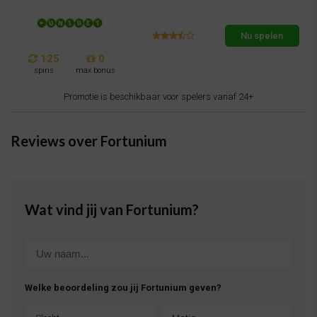
Nu spelen
125
0
spins
max bonus
Promotie is beschikbaar voor spelers vanaf 24+
Reviews over Fortunium
Wat vind jij van Fortunium?
Welke beoordeling zou jij Fortunium geven?