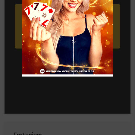
Casino spelletjes
Ben je 18 jaar of ouder?
Voor dit spel dien je
18 jaar of ouder te zijn
Ja
Nee
Fortunium