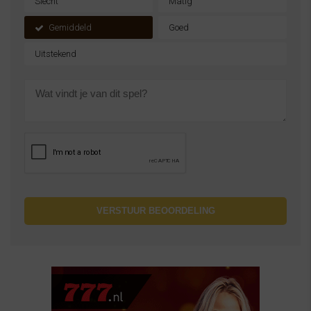
Slecht
Matig
Gemiddeld
Goed
Uitstekend