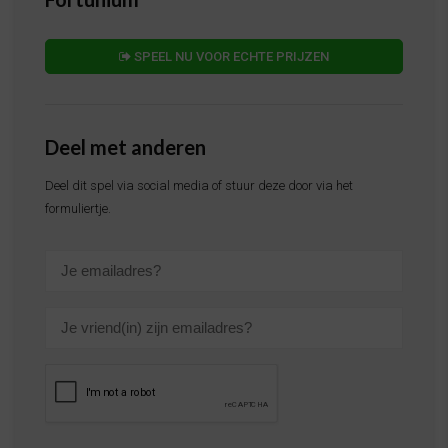
SPEEL NU VOOR ECHTE PRIJZEN
Deel met anderen
Deel dit spel via social media of stuur deze door via het
formuliertje.