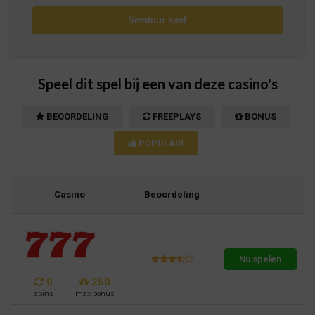
Speel dit spel bij een van deze casino's
BEOORDELING
FREEPLAYS
BONUS
POPULAIR
Casino
Beoordeling
Nu spelen
0
250
spins
max bonus