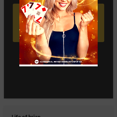
Casino spelletjes
Ben je 18 jaar of ouder?
Voor dit spel dien je
18 jaar of ouder te zijn
Ja
Nee
Life of brian