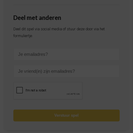
Deel met anderen
Deel dit spel via social media of stuur deze door via het
formuliertje.