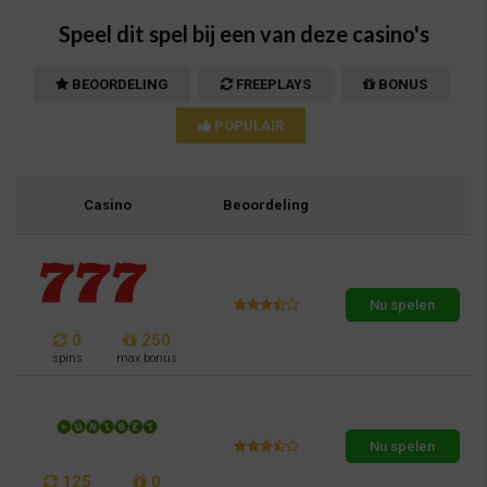
Speel dit spel bij een van deze casino's
BEOORDELING
FREEPLAYS
BONUS
POPULAIR
Casino
Beoordeling
Nu spelen
0
250
spins
max bonus
Nu spelen
125
0