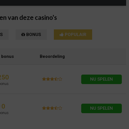
 een van deze casino's
S
BONUS
POPULAIR
 bonus
Beoordeling
250
NU SPELEN
bonus
0
NU SPELEN
bonus