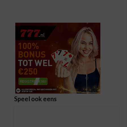
Speel ook eens