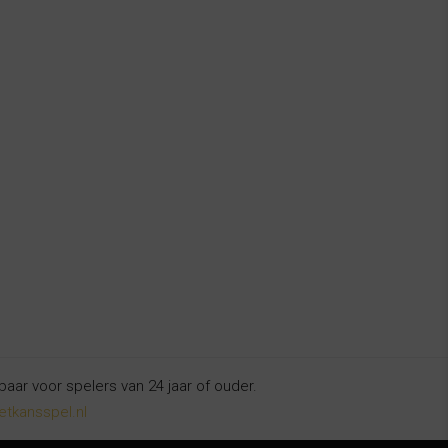
ar voor spelers van 24 jaar of ouder.
etkansspel.nl