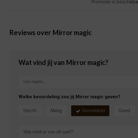
Promotie is beschikba
Reviews over Mirror magic
Wat vind jij van Mirror magic?
Welke beoordeling zou jij Mirror magic geven?
Slecht
Matig
Gemiddeld
Goed