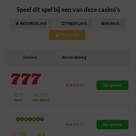
Speel dit spel bij een van deze casino's
BEOORDELING
FREEPLAYS
BONUS
POPULAIR
Casino
Beoordeling
Nu spelen
0
250
spins
max bonus
Nu spelen
125
0