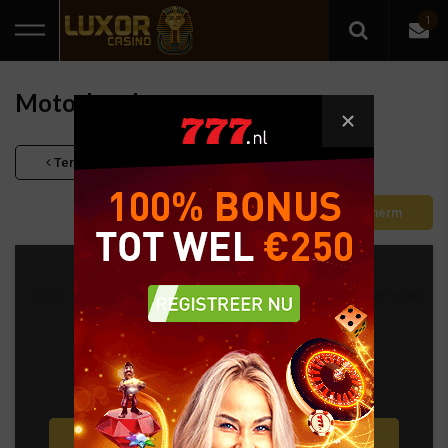
1
Home
Motorhead
Alle gokkasten
Terug naar overzicht
Problemen?
Speel op volledig scherm
Online casino
Spel niet beschikbaar
Online gokhal
Helaas is dit spel op dit moment niet beschikbaar. Als alternatief raden
wij de volgende speelhal aan:
Poker
Klassieke gokkasten