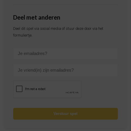
Deel met anderen
Deel dit spel via social media of stuur deze door via het
formuliertje.