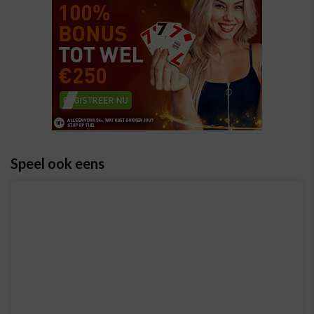
Speel ook eens