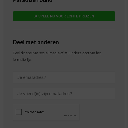
SPEEL NU VOOR ECHTE PRIJZEN
Deel met anderen
Deel dit spel via social media of stuur deze door via het
formuliertje.