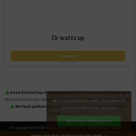
Dr watts up
Nu spelen
Deze boodschap mag niet gedeeld worden met minderjarigen.
Bonus aanbiedingen alleen beschikbaar voor spelers van 24 jaar of ouder.
Vandaag hebben reeds 5 bezoekers dit
Wat kost gokken jou?
Stop op tijd 18+ - Hulp bij gokproblemen?
spel met echte inzetten gespeeld
Bezoek
loketkansspel.nl
Speel voor echte prijzen
© Copyright 2013-2026 Luxor casino - Alle rechten voorbehouden /
Nieuws
/
Verantwoord gokken
/
Hulpinstanties
/
Sitemap
/