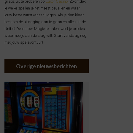
gratis uit te proberen op
Luxor Casino
. Zo ontdek
je welke spellen je het meest bevallen en waar
jouw beste winstkansen liggen. Als je dan klaar
bent om de uitdaging aan te gaan en alles uit de
Unibet December Magie te halen, weet je precies
waarmee je aan de slag wilt. Start vandaag nog
met jouw spelavontuur!
Overige nieuwsberichten