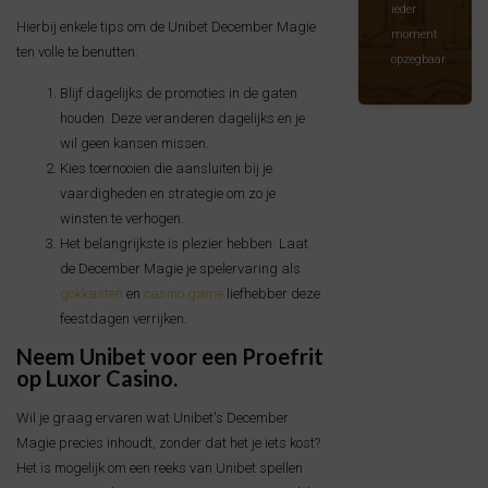
ieder
Hierbij enkele tips om de Unibet December Magie
moment
ten volle te benutten:
opzegbaar.
Blijf dagelijks de promoties in de gaten
houden. Deze veranderen dagelijks en je
wil geen kansen missen.
Kies toernooien die aansluiten bij je
vaardigheden en strategie om zo je
winsten te verhogen.
Het belangrijkste is plezier hebben. Laat
de December Magie je spelervaring als
gokkasten
en
casino game
liefhebber deze
feestdagen verrijken.
Neem Unibet voor een Proefrit
op Luxor Casino.
Wil je graag ervaren wat Unibet's December
Magie precies inhoudt, zonder dat het je iets kost?
Het is mogelijk om een reeks van Unibet spellen