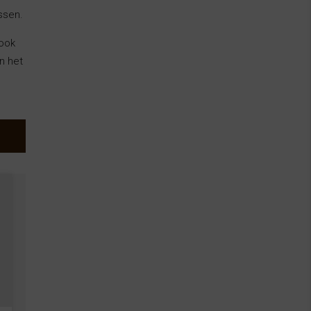
ssen.
 ook
n het