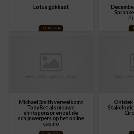
Lotus gokkast
December
Spranke
Pr
30-04-2024
0
Michael Smith verwelkomt
Ontdek 
TonyBet als nieuwe
Stakelogic 
shirtsponsor en zet de
Cir
schijnwerpers op het online
casino