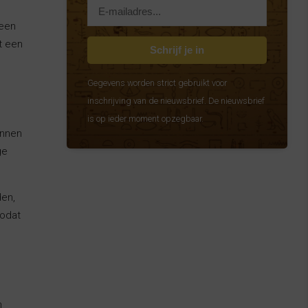
leen
t een
e
Gegevens worden strict gebruikt voor
inschrijving van de nieuwsbrief. De nieuwsbrief
is op ieder moment opzegbaar.
unnen
ge
den,
zodat
m