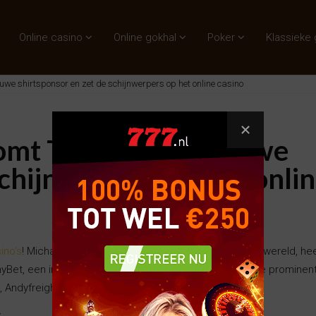
Online casino
Online gokhal
Poker
Klassieke
uwe shirtsponsor en zet de schijnwerpers op het online casino
omt TonyBet als nieuwe
schijnwerpers op het onli
ino's
! Michael Smith, de huidige nummer één darter ter wereld, he
Bet, een internationaal gokbedrijf, heeft zich bij andere prominen
 Andyfreight en SkySports.
s