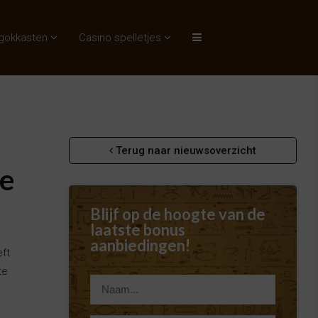
 gokkasten
Casino spelletjes
Terug naar nieuwsoverzicht
ne
Blijf op de hoogte van de
laatste bonus
aanbiedingen!
eft
te