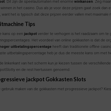
pot
. Dit zijn de speelautomaten met enorme
winkansen
. Zeg maar
winnen in het casino. Dus als je voor deze prijzen gaat zoek dan
t, want het is typisch dat deze prijzen eerder vallen met maximale 
itmachine Tips
e kans op een
jackpot
verder te verhogen is het raadzaam om te 
eringspercentages. Het voordeel van online gokkasten is dat de o
hoger uitbetalingspercentage
heeft dan traditionele offline casi
ste uitbetalingspercentage heb je dus de meeste kans om met het
de linkerkant van het scherm kun je kiezen tussen de verschillende
potSlotty en de rest hiertussen genoemd.
gressieve jackpot Gokkasten Slots
je gebruik maken van de gokkasten met progressieve jackpot? Kies