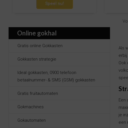
Speel nu!
Vo
Online gokhal
Gratis online Gokkasten
Als 
erbi
Gokkasten strategie
Ook 
volko
Ideal gokkasten, 0900 telefoon
spee
betaalnummer- & SMS (GSM) gokkasten
Str
Gratis fruitautomaten
Een 
Gokmachines
maxi
je i
Gokautomaten
een 