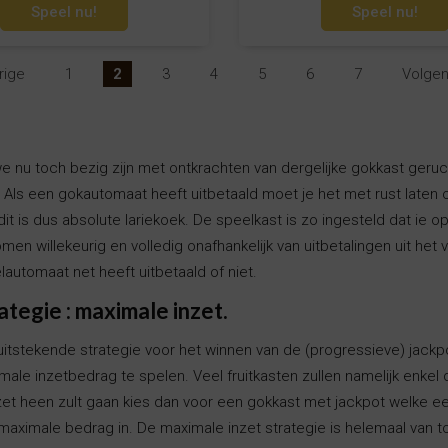
Speel nu!
Speel nu!
rige
1
2
3
4
5
6
7
Volge
we nu toch bezig zijn met ontkrachten van dergelijke gokkast ge
j. Als een gokautomaat heeft uitbetaald moet je het met rust laten 
dit is dus absolute lariekoek. De speelkast is zo ingesteld dat ie 
men willekeurig en volledig onafhankelijk van uitbetalingen uit het 
lautomaat net heeft uitbetaald of niet.
ategie : maximale inzet.
uitstekende strategie voor het winnen van de (progressieve) jackpo
male inzetbedrag te spelen. Veel fruitkasten zullen namelijk enkel d
nzet heen zult gaan kies dan voor een gokkast met jackpot welke 
maximale bedrag in. De maximale inzet strategie is helemaal van 