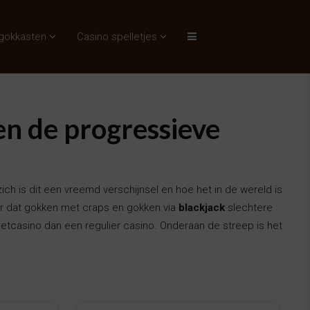
 gokkasten
Casino spelletjes
en de progressieve
h is dit een vreemd verschijnsel en hoe het in de wereld is
ter dat gokken met craps en gokken via
blackjack
slechtere
netcasino dan een regulier casino. Onderaan de streep is het