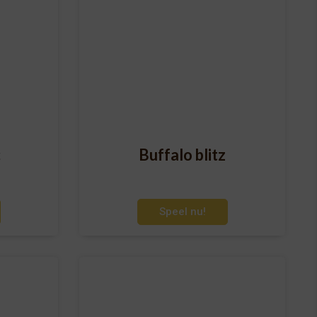
c
Buffalo blitz
Speel nu!