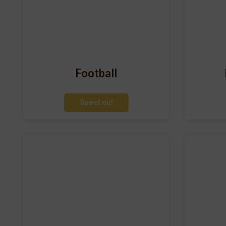
Football
Speel nu!