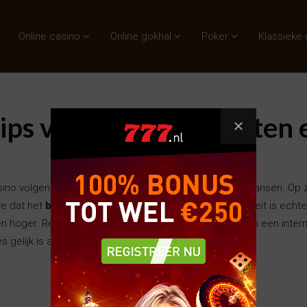
Online casino
Online gokhal
Poker
Klassieke
Tips voor Fruitautomaten 
sino volgens sommige een gokspel is met slechte winkansen. Op zic
e dat het
basisgokkastenspel
zo gemakkelijk speelt. Feit is ech
en hoger. Reden hiervoor zijn de lagere vaste kosten van een inter
 gelijk is aan het spelen van roulette.