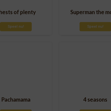
hests of plenty
Superman the m
Speel nu!
Speel nu!
Pachamama
4 seasons