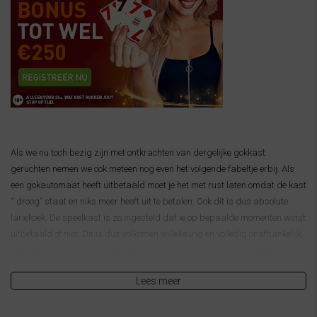
Als we nu toch bezig zijn met ontkrachten van dergelijke gokkast
geruchten nemen we ook meteen nog even het volgende fabeltje erbij. Als
een gokautomaat heeft uitbetaald moet je het met rust laten omdat de kast
“ droog” staat en niks meer heeft uit te betalen. Ook dit is dus absolute
lariekoek. De speelkast is zo ingesteld dat ie op bepaalde momenten winst
uitbetaald of niet. Dit is dus volkomen willekeurig en volledig onafhankelijk
van uitbetalingen uit het verleden. Dus het maakt niet uit of je speelt op een
speelautomaat net heeft uitbetaald of niet.
Lees meer
Strategie : maximale inzet.