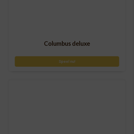
Columbus deluxe
Speel nu!