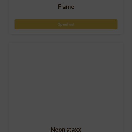
Flame
Speel nu!
Neon staxx