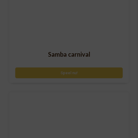
Samba carnival
Speel nu!