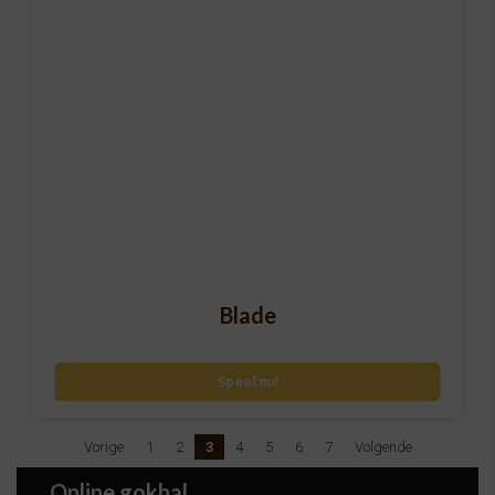
Blade
Speel nu!
Vorige
1
2
3
4
5
6
7
Volgende
Online gokhal