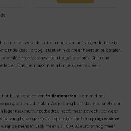
nde
ruchten nemen we ook meteen nog even het volgende fabeltje
omdat de kast “ droog” staat en niks meer heeft uit te betalen.
op bepaalde momenten winst uitbetaald of niet. Dit is dus
verleden. Dus het maakt niet uit of je speelt op een
t bij bij het spelen van
fruitautomaten
is om met het
e jackpot dan uitbetalen. Als je bang bent dat je te snel door
een lager maximum inzetbedrag heeft maar zet ook hier weer
toepassing bij de gokkasten spelletjes met een
progressieve
 waar de mensen vaak meer als 100.000 euro of nog meer