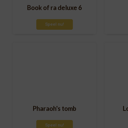
Book of ra deluxe 6
Speel nu!
Pharaoh's tomb
Lo
Speel nu!