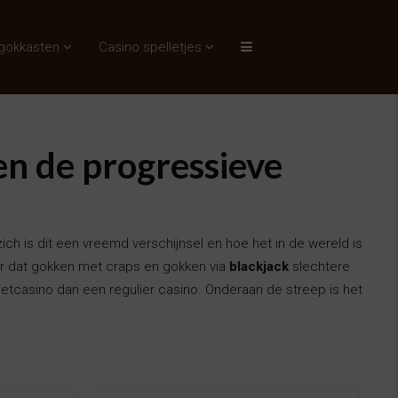
 gokkasten
Casino spelletjes
en de progressieve
h is dit een vreemd verschijnsel en hoe het in de wereld is
ter dat gokken met craps en gokken via
blackjack
slechtere
netcasino dan een regulier casino. Onderaan de streep is het