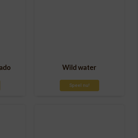
rado
Wild water
Speel nu!