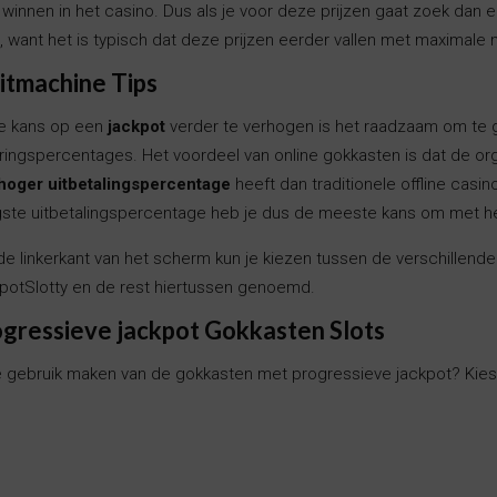
winnen in het casino. Dus als je voor deze prijzen gaat zoek dan
t, want het is typisch dat deze prijzen eerder vallen met maximale 
itmachine Tips
e kans op een
jackpot
verder te verhogen is het raadzaam om te 
eringspercentages. Het voordeel van online gokkasten is dat de o
hoger uitbetalingspercentage
heeft dan traditionele offline casi
ste uitbetalingspercentage heb je dus de meeste kans om met het
de linkerkant van het scherm kun je kiezen tussen de verschillende
potSlotty en de rest hiertussen genoemd.
gressieve jackpot Gokkasten Slots
je gebruik maken van de gokkasten met progressieve jackpot? Kies