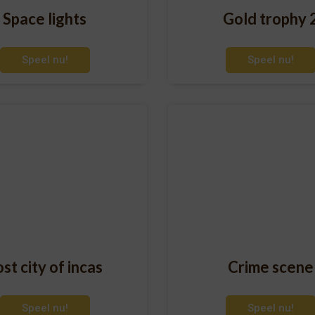
Space lights
Gold trophy 
Speel nu!
Speel nu!
st city of incas
Crime scene
Speel nu!
Speel nu!