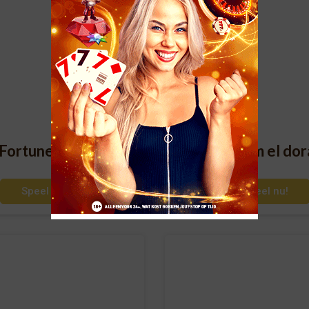
Fortune jump
Jungle jim el do
Speel nu!
Speel nu!