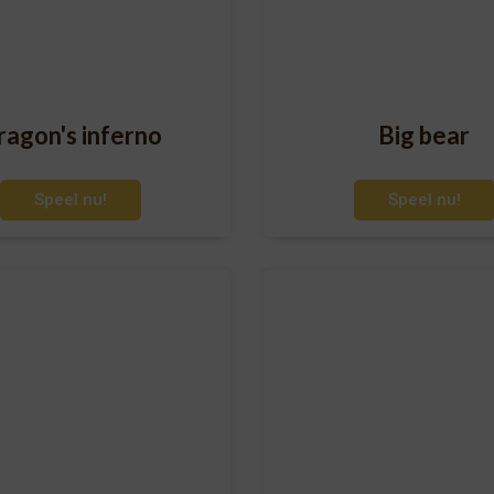
ragon's inferno
Big bear
Speel nu!
Speel nu!