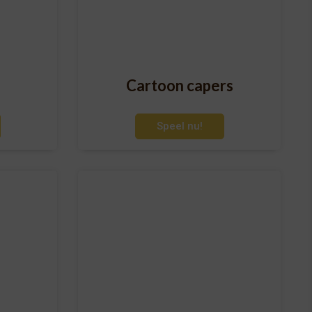
Cartoon capers
Speel nu!