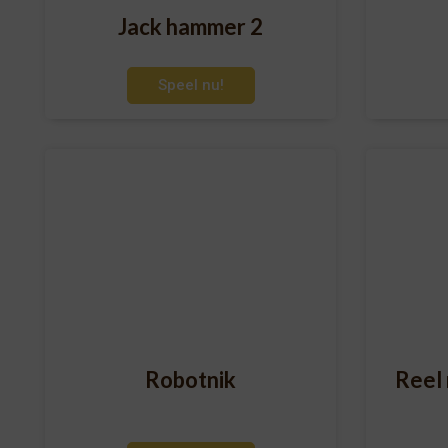
Jack hammer 2
Speel nu!
Robotnik
Reel 