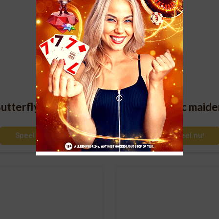
utterfly staxx
Mythic maide
Speel nu!
Speel nu!