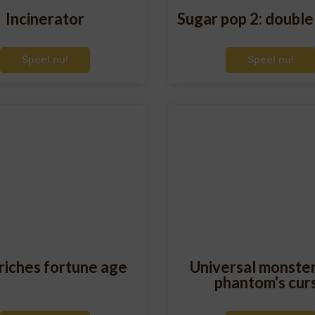
Incinerator
Sugar pop 2: double
Speel nu!
Speel nu!
riches fortune age
Universal monster
phantom's cur