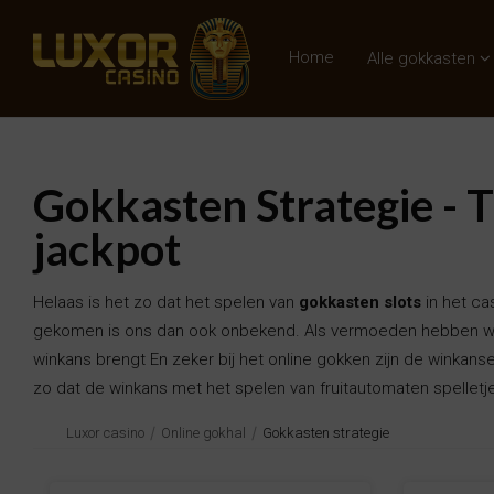
Home
Alle gokkasten
Gokkasten Strategie - 
jackpot
Helaas is het zo dat het spelen van
gokkasten slots
in het ca
gekomen is ons dan ook onbekend. Als vermoeden hebben w
winkans brengt En zeker bij het online gokken zijn de winkans
zo dat de winkans met het spelen van fruitautomaten spelletjes
Luxor casino
Online gokhal
Gokkasten strategie