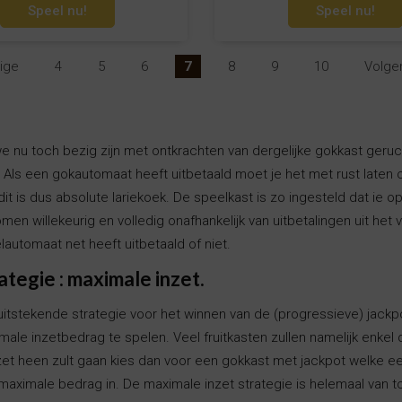
Speel nu!
Speel nu!
ige
4
5
6
7
8
9
10
Volge
we nu toch bezig zijn met ontkrachten van dergelijke gokkast ge
j. Als een gokautomaat heeft uitbetaald moet je het met rust laten 
dit is dus absolute lariekoek. De speelkast is zo ingesteld dat ie 
men willekeurig en volledig onafhankelijk van uitbetalingen uit het 
lautomaat net heeft uitbetaald of niet.
ategie : maximale inzet.
uitstekende strategie voor het winnen van de (progressieve) jackpo
male inzetbedrag te spelen. Veel fruitkasten zullen namelijk enkel d
nzet heen zult gaan kies dan voor een gokkast met jackpot welke 
maximale bedrag in. De maximale inzet strategie is helemaal van 