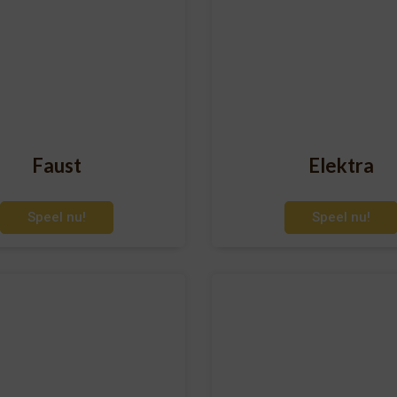
Faust
Elektra
Speel nu!
Speel nu!