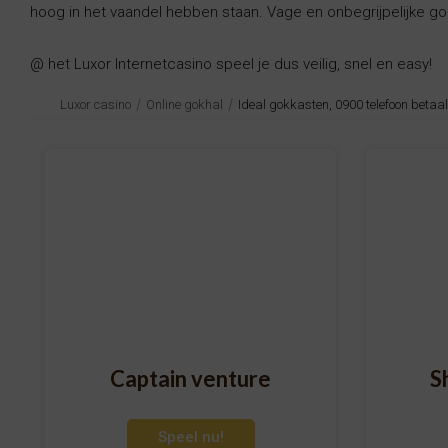
hoog in het vaandel hebben staan. Vage en onbegrijpelijke go
@ het Luxor Internetcasino speel je dus veilig, snel en easy!
Luxor casino
Online gokhal
Ideal gokkasten, 0900 telefoon bet
Captain venture
S
Speel nu!