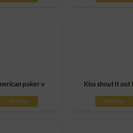
erican poker v
Kiss shout it out
Speel nu!
Speel nu!