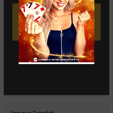
Casino spelletjes
Ben je 18 jaar of ouder?
Voor dit spel dien je
18 jaar of ouder te zijn
Ja
Nee
Iron man 3 scratch