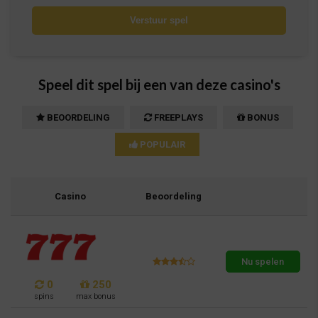
Speel dit spel bij een van deze casino's
BEOORDELING
FREEPLAYS
BONUS
POPULAIR
Casino
Beoordeling
Nu spelen
0
250
spins
max bonus