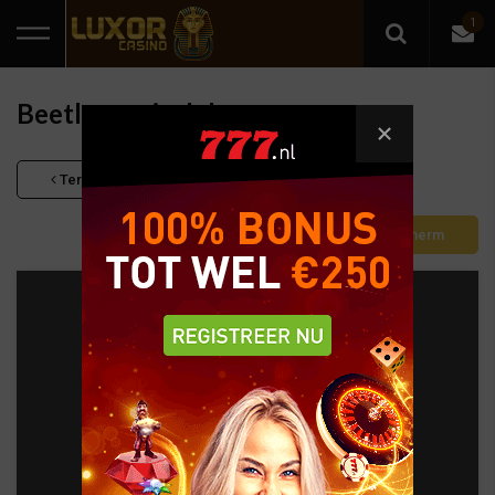
1
Home
Beetle mania deluxe
Alle gokkasten
Terug naar overzicht
Problemen?
Speel op volledig scherm
Online casino
Online gokhal
Poker
Klassieke gokkasten