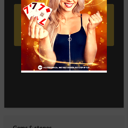
Casino spelletjes
Ben je 18 jaar of ouder?
Voor dit spel dien je
18 jaar of ouder te zijn
Ja
Nee
Gems & stones