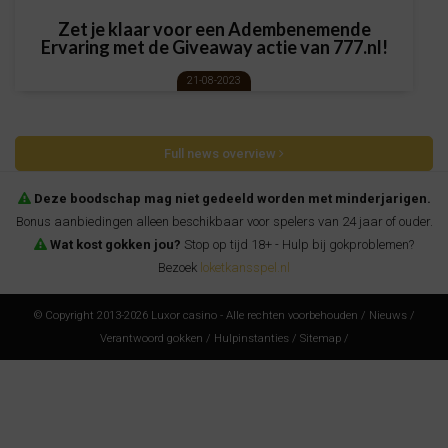
Club Gold
Zet je klaar voor een Adembenemende
Ervaring met de Giveaway actie van 777.nl!
Money honey
Wheel of fortune
21-08-2023
Bonus sevens
Club 2000
Grand spin
Full news overview
Grand prix
Big Money Game
Deze boodschap mag niet gedeeld worden met minderjarigen.
Triple Star
Bonus aanbiedingen alleen beschikbaar voor spelers van 24 jaar of ouder.
Neem ook eens een kijkje bij andere spellen van de aanbieders in de top 10.
Wat kost gokken jou?
Stop op tijd 18+ - Hulp bij gokproblemen?
Met deze spellen zul jij je hoogstwaarschijnlijk ook goed kunnen vermaken.
Bezoek
loketkansspel.nl
Direct spelen zonder download
© Copyright 2013-2026 Luxor casino - Alle rechten voorbehouden /
Nieuws
/
Het aanbod fruitautomaten op Luxor casino is zeer groot waardoor je vele
Verantwoord gokken
/
Hulpinstanties
/
Sitemap
/
mooie
fruitautomaten
en gokkasten kunt vinden voor ieder niveau. De
thema's van deze gokkasten en fruitautomaten is daardoor ook zeer
uitgebreid. Hierdoor heb jij de kans om verschillende aantallen rollen en
win lijnen uit te kiezen. Dit maakt het spelen van een nieuwe gokkast zeer