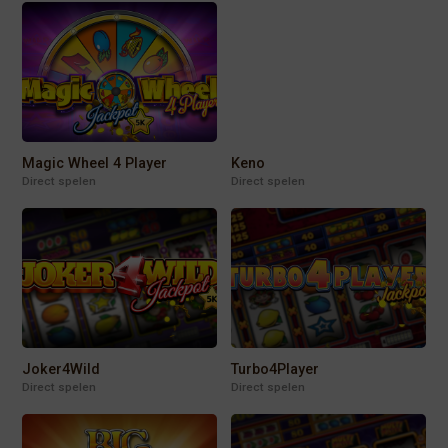
Magic Wheel 4 Player
Keno
Direct spelen
Direct spelen
Joker4Wild
Turbo4Player
Direct spelen
Direct spelen