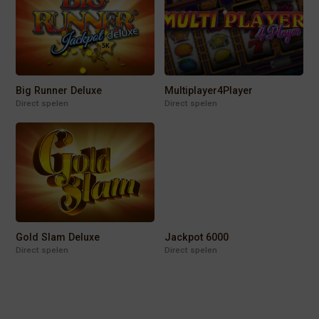
Big Runner Deluxe
Multiplayer4Player
Direct spelen
Direct spelen
Gold Slam Deluxe
Jackpot 6000
Direct spelen
Direct spelen