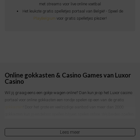
met streams voor live online voetbal
Het leukste gratis spelletjes portaal van België! - Speel de
PlayBelgium
voor gratis spelletjes plezier!
Online gokkasten & Casino Games van Luxor
Casino
Wil jij graag eens een gokje wagen online? Dan kun je op het Luxor casino
portaal voor online gokkasten een rondje spelen op een van de gratis
gokkasten
! Door het grote en veelzijdige aanbod van meer dan 2000
gokkasten kun jij eindeloos spellen blijven spelen online. Wij bieden spellen
van hoge kwaliteit aan. Dit kunnen wij garanderen doordat wij spellen
hebben van alle grote aanbieders. Door een handige functie op de website
Lees meer
is het vinden van nieuwe gokkasten en populaire aanbieders nog nooit zo