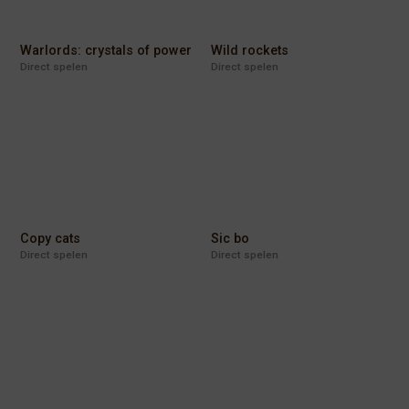
Warlords: crystals of power
Wild rockets
Direct spelen
Direct spelen
Copy cats
Sic bo
Direct spelen
Direct spelen