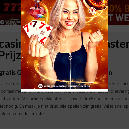
casino - Online Gokkasten
Prijzen
 gratis Gokautomaten & Fruitautomaten
vind je meer dan 2000 Gokkasten & casino slots van de beste aan
portaal met informatie over een online casino bonussen & ervaring
unt vinden. Alle online gokkasten zijn java / html5 spellen en zo 
et nodig. En maak je niet druk, alle spellen zijn gratis! Wil je snel
n volgens ons de leukste: