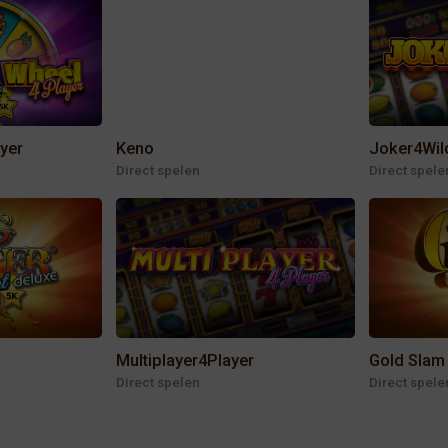
yer
Keno
Joker4Wil
Direct spelen
Direct spele
Multiplayer4Player
Gold Slam
Direct spelen
Direct spele