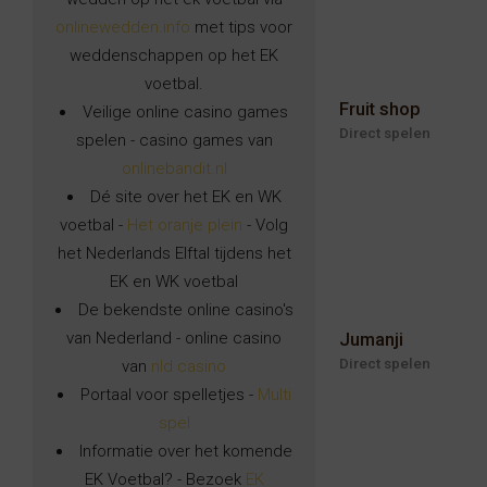
onlinewedden.info
met tips voor
weddenschappen op het EK
voetbal.
Fruit shop
Veilige online casino games
Direct spelen
spelen - casino games van
onlinebandit.nl
Dé site over het EK en WK
voetbal -
Het oranje plein
- Volg
het Nederlands Elftal tijdens het
EK en WK voetbal
De bekendste online casino's
van Nederland - online casino
Jumanji
Direct spelen
van
nld casino
Portaal voor spelletjes -
Multi
spel
Informatie over het komende
EK Voetbal? - Bezoek
EK