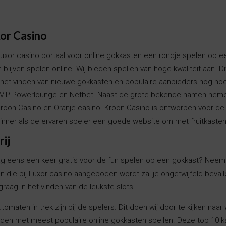
or Casino
Luxor casino portaal voor online gokkasten een rondje spelen op e
lijven spelen online. Wij bieden spellen van hoge kwaliteit aan. D
 het vinden van nieuwe gokkasten en populaire aanbieders nog noo
ot, VIP Powerlounge en Netbet. Naast de grote bekende namen ne
Kroon Casino en Oranje casino. Kroon Casino is ontworpen voor de
ginner als de ervaren speler een goede website om met fruitkasten
rij
raag eens een keer gratis voor de fun spelen op een gokkast? Neem d
n die bij Luxor casino aangeboden wordt zal je ongetwijfeld bevalle
aag in het vinden van de leukste slots!
automaten in trek zijn bij de spelers. Dit doen wij door te kijken n
rden met meest populaire online gokkasten spellen. Deze top 10 