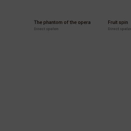
The phantom of the opera
Fruit spin
Direct spelen
Direct spele