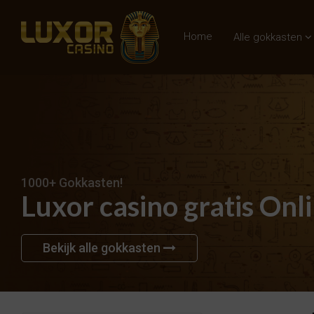
Home
Alle gokkasten
1000+ Gokkasten!
Luxor casino gratis Onl
Bekijk alle gokkasten