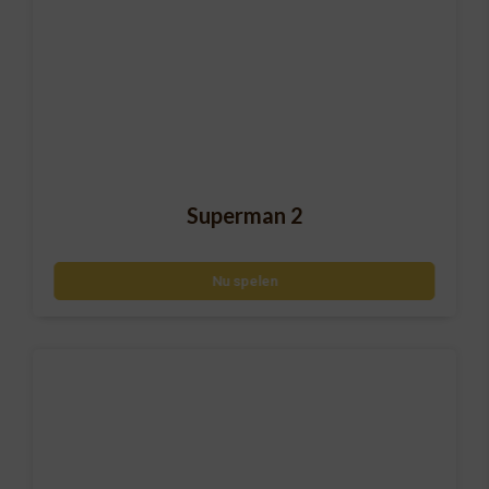
Superman 2
Nu spelen