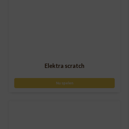
Elektra scratch
Nu spelen