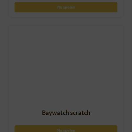
Nu spelen
Baywatch scratch
Nu spelen