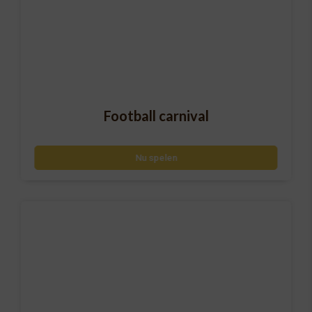
Football carnival
Nu spelen