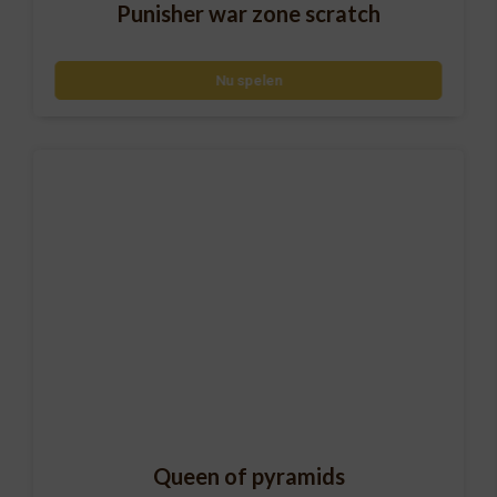
Punisher war zone scratch
Nu spelen
Queen of pyramids